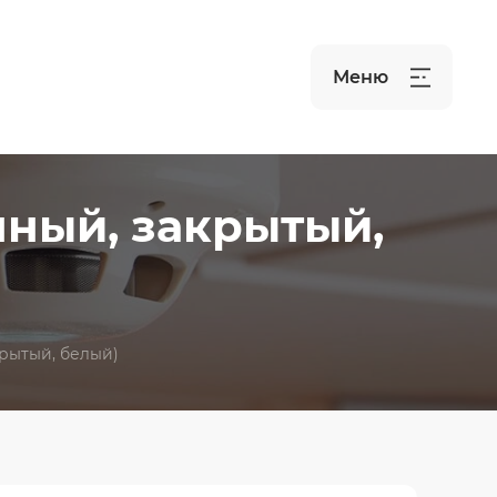
Меню
ный, закрытый,
рытый, белый)