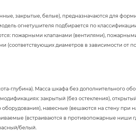
ные, закрытые, белые), предназначаются для форми
(модель огнетушителя подбирается по классификаци
ся: пожарными клапанами (вентилями), пожарными
 (соответствующих диаметров в зависимости от по
та-глубина). Масса шкафа без дополнительного обо
модификациях: закрытый (без остекления), открытый 
 оборудования), навесные (вешаются на стену при 
аиваемые (встраиваются в противопожарные ниши г
красный/белый.