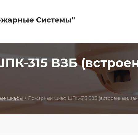
ожарные Системы"
К-315 ВЗБ (встроен
/
ые шкафы
Пожарный шкаф ШПК-315 ВЗБ (встроенный, зак