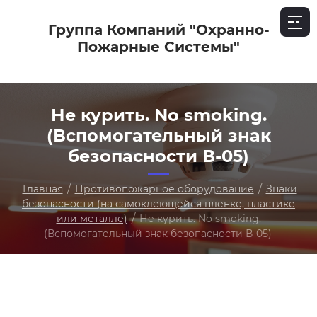
Группа Компаний "Охранно-
Пожарные Системы"
Не курить. No smoking.
(Вспомогательный знак
безопасности В-05)
/
/
Главная
Противопожарное оборудование
Знаки
безопасности (на самоклеющейся пленке, пластике
/
или металле)
Не курить. No smoking.
(Вспомогательный знак безопасности В-05)