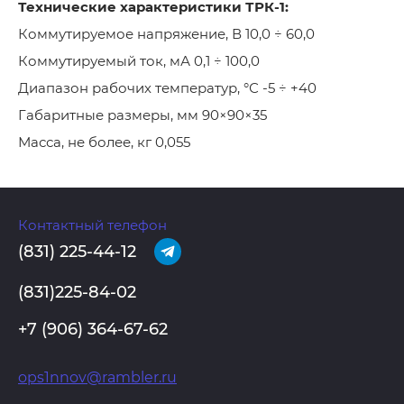
Технические характеристики ТРК-1:
Коммутируемое напряжение, В 10,0 ÷ 60,0
Коммутируемый ток, мА 0,1 ÷ 100,0
Диапазон рабочих температур, °С -5 ÷ +40
Габаритные размеры, мм 90×90×35
Масса, не более, кг 0,055
Контактный телефон
(831) 225-44-12
(831)225-84-02
+7 (906) 364-67-62
ops1nnov@rambler.ru