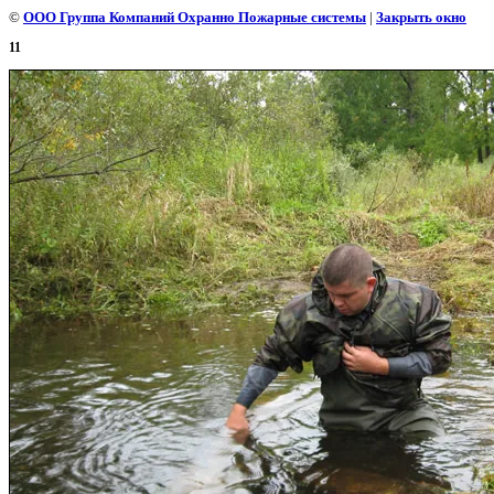
©
ООО Группа Компаний Охранно Пожарные системы
|
Закрыть окно
11